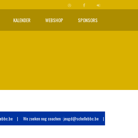
KALENDER
WEBSHOP
SPONSORS
.be
We zoeken nog coachen : jeugd@schellebbc.be