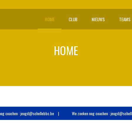
HOME
CLUB
NIEUWS
TEAMS
HOME
oachen : jeugd@schellebbc.be
We zoeken nog coachen : jeugd@schellebbc