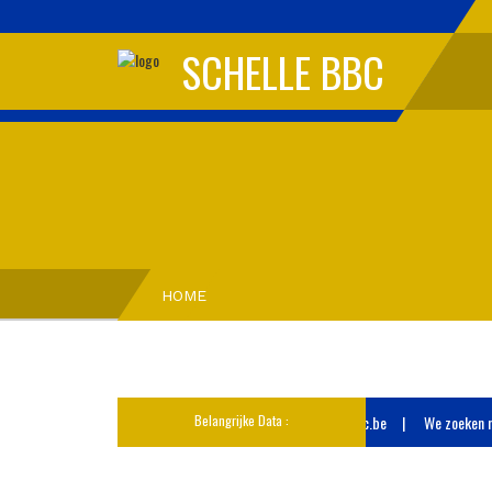
SCHELLE BBC
HOME
We zoeken nog coachen : jeugd@schellebbc.be
Belangrijke Data :
We zoeken nog c