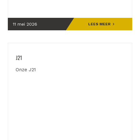
11 mei 2026
LEES MEER
J21
Onze J21