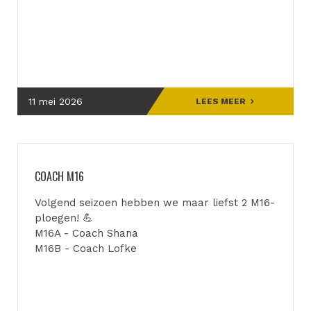
11 mei 2026
LEES MEER
COACH M16
Volgend seizoen hebben we maar liefst 2 M16-
ploegen! 💪
M16A - Coach Shana
M16B - Coach Lofke