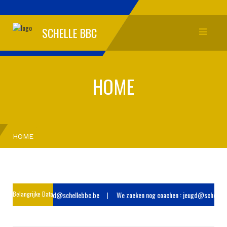
SCHELLE BBC
HOME
HOME
og coachen : jeugd@schellebbc.be
Belangrijke Data :
We zoeken nog coachen : jeugd@schellebbc