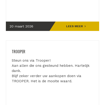
20 maart 2026
LEES MEER
TROOPER
Steun ons via Trooper!
Aan allen die ons gesteund hebben. Hartelijk
dank.
Blijf zeker verder uw aankopen doen via
TROOPER. Het is de mooite waard.
Vanaf heden is er ook een ranglijst, met wie de
grootste TROOPER van de club is.
lees daarom verder