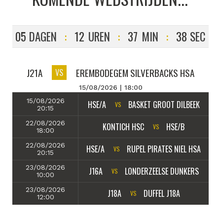
05
DAGEN
:
12
UREN
:
37
MIN
:
38
SEC
J21A
EREMBODEGEM SILVERBACKS HSA
VS
15/08/2026 | 18:00
15/08/2026
HSE/A
BASKET GROOT DILBEEK
VS
20:15
22/08/2026
KONTICH HSC
HSE/B
VS
18:00
22/08/2026
HSE/A
RUPEL PIRATES NIEL HSA
VS
20:15
23/08/2026
J16A
LONDERZEELSE DUNKERS
VS
10:00
23/08/2026
J18A
DUFFEL J18A
VS
12:00